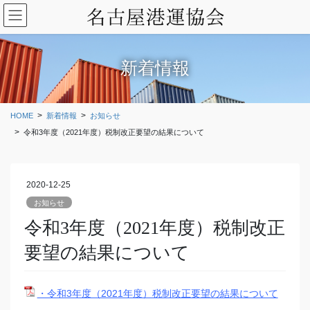
コ
ナ
ン
ビ
テ
ゲ
ン
ー
ツ
シ
新着情報
に
ョ
移
ン
動
に
HOME
新着情報
お知らせ
移
令和3年度（2021年度）税制改正要望の結果について
動
2020-12-25
お知らせ
令和3年度（2021年度）税制改正
要望の結果について
・令和3年度（2021年度）税制改正要望の結果について