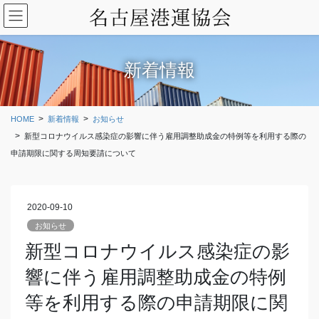
コ
ナ
ン
ビ
テ
ゲ
ン
ー
ツ
シ
新着情報
に
ョ
移
ン
動
に
HOME
新着情報
お知らせ
移
新型コロナウイルス感染症の影響に伴う雇用調整助成金の特例等を利用する際の
動
申請期限に関する周知要請について
2020-09-10
お知らせ
新型コロナウイルス感染症の影
響に伴う雇用調整助成金の特例
等を利用する際の申請期限に関